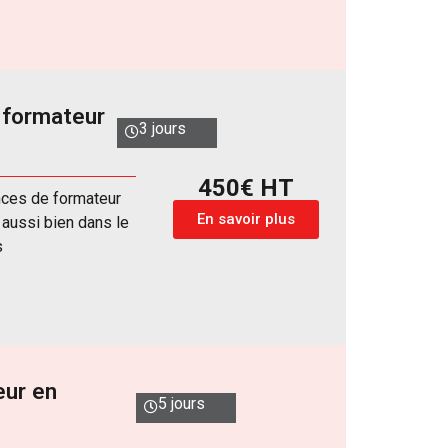
 formateur
3 jours
450€ HT
nces de formateur
En savoir plus
 aussi bien dans le
s
eur en
5 jours