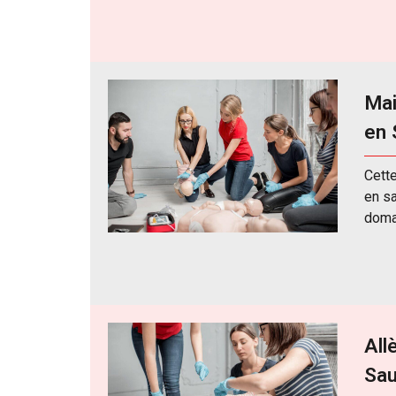
Mai
en 
Cett
en sa
doma
All
Sau