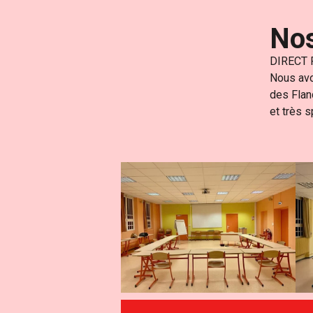
Nos
DIRECT F
Nous avo
des Flan
et très 