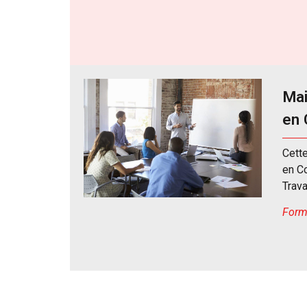
Mai
en 
Cett
en C
Trava
Forma