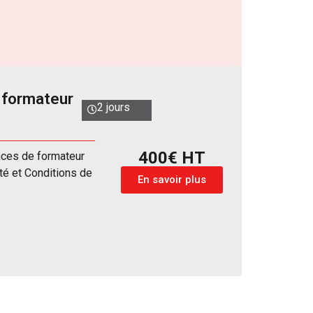
 formateur
2 jours
400€ HT
nces de formateur
é et Conditions de
En savoir plus